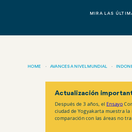
MIRA LAS ÚLTI
HOME
AVANCES A NIVEL MUNDIAL
INDON
Breadcrumb
Actualización importan
Después de 3 años, el
Ensayo
Con
ciudad de Yogyakarta muestra la 
comparación con las áreas no trat